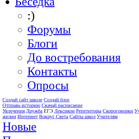
Беседка
:)
Форумы
Блоги
До востребования
Контакты
Опросы
Создай сайт школе
Создай блог
Отправь историю
Скачай расписание
Увлечения
Дружба
ЕГЭ
Лексикон
Репетиторы
Скороговорки
У
жизни
Интернет
Вокруг Света
Сайты школ
Учителям
Новые