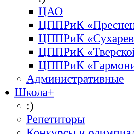
ЦАО
ЦППРиК «Преснен
ЦППРиК «Сухарев
ЦППРиК «Тверско
ЦППРиК «Гармон
Административные
Школа+
:)
Репетиторы
Конкурсы и олимпиа