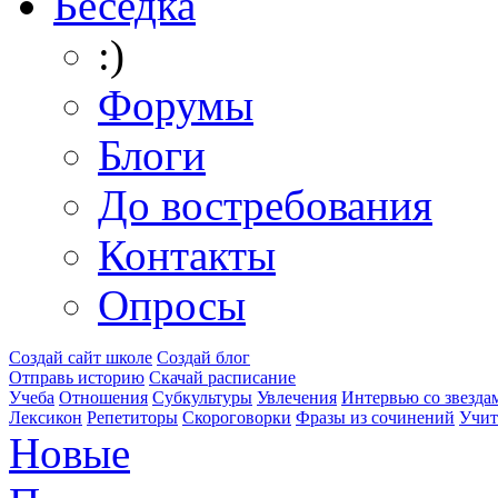
Беседка
:)
Форумы
Блоги
До востребования
Контакты
Опросы
Создай сайт школе
Создай блог
Отправь историю
Скачай расписание
Учеба
Отношения
Субкультуры
Увлечения
Интервью со звезда
Лексикон
Репетиторы
Скороговорки
Фразы из сочинений
Учит
Новые