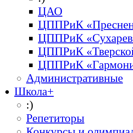
ЦАО
ЦППРиК «Преснен
ЦППРиК «Сухарев
ЦППРиК «Тверско
ЦППРиК «Гармон
Административные
Школа+
:)
Репетиторы
Конкурсы и олимпиа