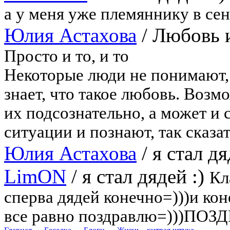
а у меня уже племяннику в сен
Юлия Астахова
/
Любовь и
Просто и то, и то
Некоторые люди не понимают, 
знает, что такое любовь. Возм
их подсознательно, а может и 
ситуации и познают, так сказат
Юлия Астахова
/
я стал дя
LimON
/
я стал дядей :)
Кл
сперва дядей конечно=)))и кон
все равно поздравлю=)))ПОЗ