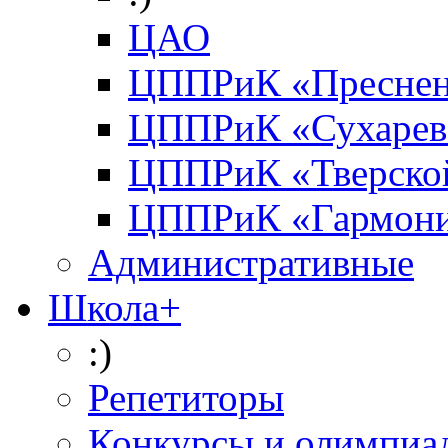
ЦАО
ЦППРиК «Преснен
ЦППРиК «Сухарев
ЦППРиК «Тверско
ЦППРиК «Гармон
Административные
Школа+
:)
Репетиторы
Конкурсы и олимпиа