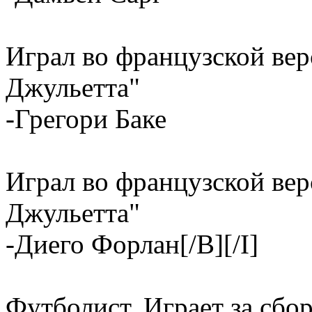
Играл во французской ве
Джульетта"
-Грегори Баке
Играл во французской ве
Джульетта"
-Диего Форлан[/B][/I]
Футболист. Играет за сбо