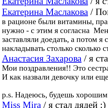
Екатерина Маслакова
/
я с
Екатерина Маслакова
/
По
в рационе были витамины, пра
нужно - с этим я согласна
Меня
заставляли доедать, а потом я 
накладывать столько сколько 
Анастасия Захарова
/
я ст
Мои поздравления!! Это сестр
И как назвали девочку или ещ
p.s. Надеюсь, будешь хорошим
Miss Mira
/
я стал дядей :)