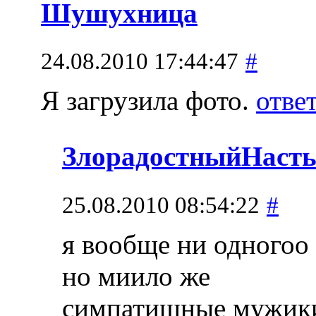
Шушухница
24.08.2010 17:44:47
#
Я загрузила фото.
отве
ЗлорадостныйНаст
25.08.2010 08:54:22
#
я вообще ни одногоо 
но миило же
симпатишные мужики