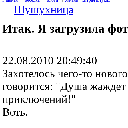
Главная
→
Беседка
→
Блоги
→
Жизнь - хитрая штука...
Шушухница
Итак. Я загрузила фот
22.08.2010 20:49:40
Захотелось чего-то нового
говорится: "Душа жаждет
приключений!"
Воть.