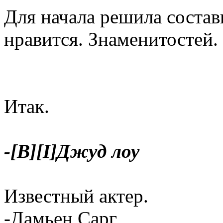
Для начала решила состав
нравится. Знаменитостей.
Итак.
-[B][I]Джуд лоу
Известный актер.
-Дамьен Сарг