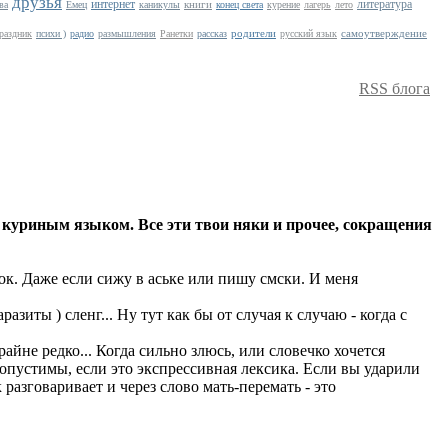
друзья
интернет
литература
книги
ва
Емец
каникулы
конец света
курение
лагерь
лето
родители
самоутверждение
раздник
психи )
радио
размышления
Ранетки
рассказ
русский язык
RSS блога
 куриным языком. Все эти твои няки и прочее, сокращения
. Даже если сижу в аське или пишу смски. И меня
зиты ) сленг... Ну тут как бы от случая к случаю - когда с
айне редко... Когда сильно злюсь, или словечко хочется
опустимы, если это экспрессивная лексика. Если вы ударили
разговаривает и через слово мать-перемать - это