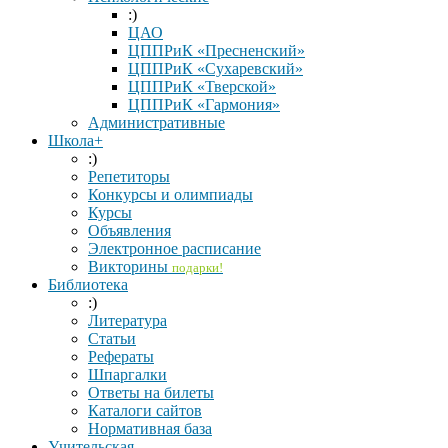
:)
ЦАО
ЦППРиК «Пресненский»
ЦППРиК «Сухаревский»
ЦППРиК «Тверской»
ЦППРиК «Гармония»
Административные
Школа+
:)
Репетиторы
Конкурсы и олимпиады
Курсы
Объявления
Электронное расписание
Викторины
подарки!
Библиотека
:)
Литература
Статьи
Рефераты
Шпаргалки
Ответы на билеты
Каталоги сайтов
Нормативная база
Учительская