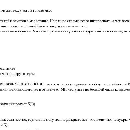
и для тех, у кого в голове мясо.
татей и заметок о маркетинге. Но в мире столько всего интересного, о чем хоч
изнь не совсем обычной девотьки ;) и мои мыслишки )
енным вопросам. Можете присылать сюда или на адрес сайта свои темы, на ко
фективнее
т что она круто одета
ля назначения пенсии.
это спам. советую удалить сообщение и забанить IP
чания понимающего, но в отличие от МП наступает по большей части когда же
молчания радует Х))))
мм. если честно, терпеть не могу их...но двадцать лет - это, конечно, не хухры
ом Х)