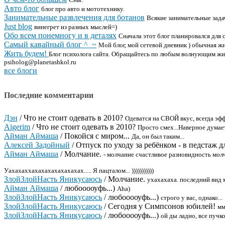
Авто блог
блог про авто и мототехнику.
Занимательные развлечения для ботанов
Всякие занимательные задачк
Just blog
винегрет из разных мыслей=)
Обо всем понемногу и в деталях
Сначала этот блог планировался для с
Самый кавайный блог ^_~
Мой блог, мой сетевой дневник ) обычная ж
Жить будем!
Блог психолога сайта. Обращайтесь по любым волнующим жизн
psiholog@planetashkol.ru
все блоги
Последние комментарии
Дэн
/
Что не стоит одевать в 2010?
Одеватся на СВОЙ вкус, всегда эф
Aigerim
/
Что не стоит одевать в 2010?
Просто смех...Наверное думае
Айман Аймаша
/
Покойся с миром...
Да, он был таким...
Алексей Задойный
/
Отпуск по уходу за ребёнком - в педстаж д
Айман Аймаша
/
Молчание.
- молчание счастливое разновидность мол
Уахахаххахахахахахахахах..... Я пацталом... )))))))))))
ЗлойЗлойНасть Яникусаюсь
/
Молчание.
ухахахаха. последний вид 
Айман Аймаша
/
любооооуфь...)
Aha)
ЗлойЗлойНасть Яникусаюсь
/
любооооуфь...)
строго у вас, однако...
ЗлойЗлойНасть Яникусаюсь
/
Сегодня у Симпсонов юбилей!
мм
ЗлойЗлойНасть Яникусаюсь
/
любооооуфь...)
ой ды ладно, все пучк