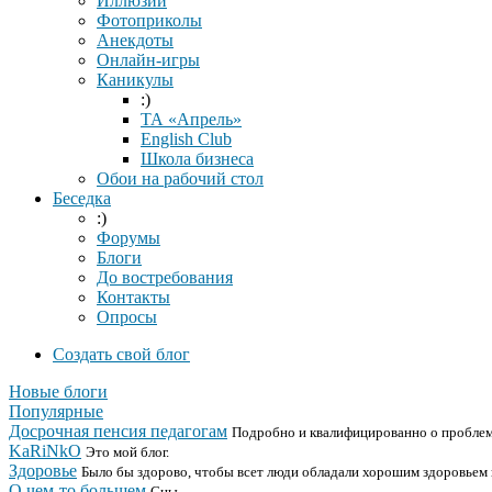
Иллюзии
Фотоприколы
Анекдоты
Онлайн-игры
Каникулы
:)
ТА «Апрель»
English Club
Школа бизнеса
Обои на рабочий стол
Беседка
:)
Форумы
Блоги
До востребования
Контакты
Опросы
Создать свой блог
Новые блоги
Популярные
Досрочная пенсия педагогам
Подробно и квалифицированно о проблем
KaRiNkO
Это мой блог.
Здоровье
Было бы здорово, чтобы всет люди обладали хорошим здоровьем
О чем-то большем
Сны.