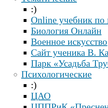
:)
Online учебник по
Биология Онлайн
Военное искусство
Cайт ученика В. К
Парк «Усадьба Тр
Психологические
:)
ЦАО
ЦППРиК «Преснен