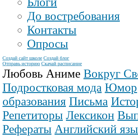
Блоги
До востребования
Контакты
Опросы
Создай сайт школе
Создай блог
Отправь историю
Скачай расписание
Любовь Аниме
Вокруг Св
Подростковая мода
Юмор
образования
Письма
Исто
Репетиторы
Лексикон
Вып
Рефераты
Английский язы