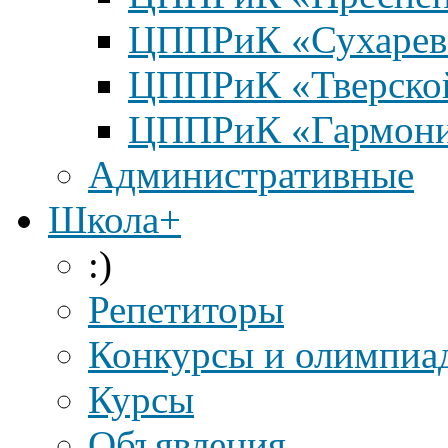
ЦППРиК «Сухарев
ЦППРиК «Тверско
ЦППРиК «Гармон
Административные
Школа+
:)
Репетиторы
Конкурсы и олимпиа
Курсы
Объявления