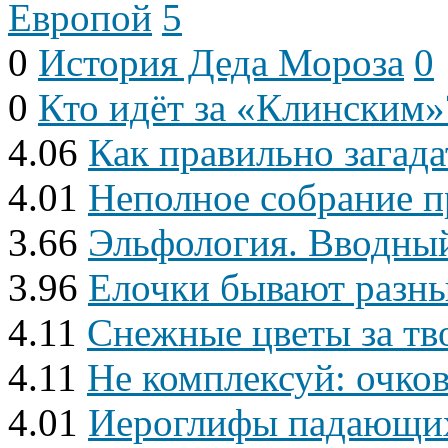
Европой
5
0
История Деда Мороза
0
0
Кто идёт за «Клинским»
4.06
Как правильно загада
4.01
Неполное собрание п
3.66
Эльфология. Вводны
3.96
Елочки бывают разные
4.11
Снежные цветы за тв
4.11
Не комплексуй: очк
4.01
Иероглифы падающи