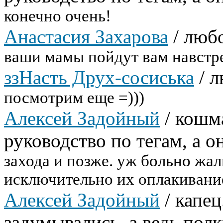
конечно очень!
Анастасия Захарова
/
любо
ваши мамы пойдут вам навстр
ззНасть Друх-сосиська
/
л
посмотрим еще =)))
Алексей Задойный
/
кошма
руководство по тегам, а он
захода и позже. уж больно жал
исключительно их оплакивани
Алексей Задойный
/
капец
задумывались, а ведь пол