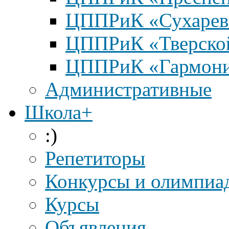
ЦППРиК «Сухарев
ЦППРиК «Тверско
ЦППРиК «Гармон
Административные
Школа+
:)
Репетиторы
Конкурсы и олимпиа
Курсы
Объявления