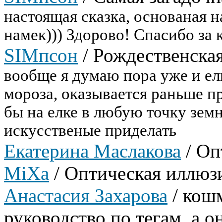
настоящая сказка, основаная н
намек))) Здорово! Спасибо за
SIMпсон
/
Рождественска
вообще я думаю пора уже и елку
мороза, оказывается раньше пр
бы на елке в любую точку зем
искусственые приделать
Екатерина Маслакова
/
Оп
МiXa
/
Оптическая иллюз
Анастасия Захарова
/
кошм
руководство по тегам, а он