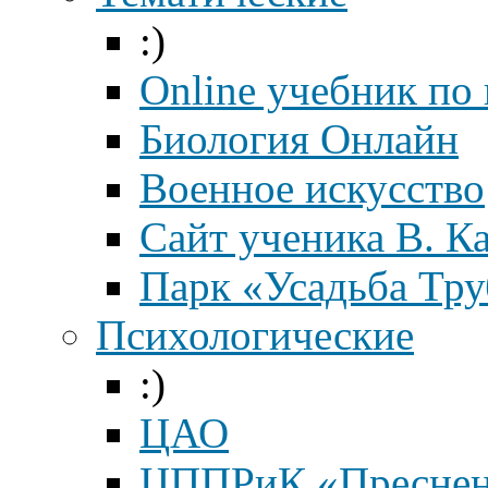
:)
Online учебник по
Биология Онлайн
Военное искусство
Cайт ученика В. К
Парк «Усадьба Тр
Психологические
:)
ЦАО
ЦППРиК «Преснен