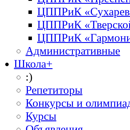
ЦППРиК «Сухарев
ЦППРиК «Тверско
ЦППРиК «Гармон
Административные
Школа+
:)
Репетиторы
Конкурсы и олимпиа
Курсы
Объявления