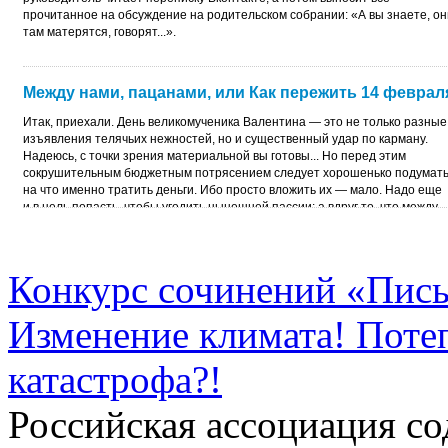
прочитанное на обсуждение на родительском собрании: «А вы знаете, он
там матерятся, говорят...».
Между нами, пацанами, или Как пережить 14 феврал
Итак, приехали. День великомученика Валентина — это не только разные
изъявления телячьих нежностей, но и существенный удар по карману.
Надеюсь, с точки зрения материальной вы готовы... Но перед этим
сокрушительным бюджетным потрясением следует хорошенько подумать
на что именно тратить деньги. Ибо просто вложить их — мало. Надо еще
и в цель попасть, чтобы угодить нынешней пассии: а вдруг то, что между
вами, — надолго?.. Глядишь, она вам на 23 февраля тоже что-нибудь
подарит.
Конкурс сочинений «Пись
Изменение климата! Поте
катастрофа?!
Российская ассоциация 