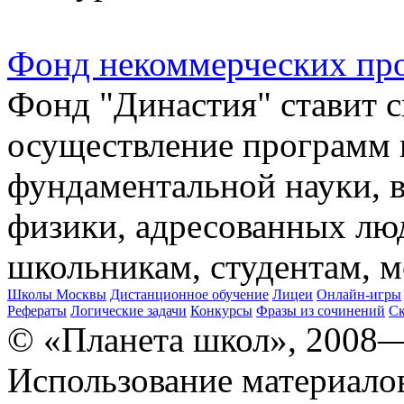
Фонд некоммерческих пр
Фонд "Династия" ставит с
осуществление программ 
фундаментальной науки, в
физики, адресованных лю
школьникам, студентам, 
Школы Москвы
Дистанционное обучение
Лицеи
Онлайн-игры
Рефераты
Логические задачи
Конкурсы
Фразы из сочинений
Ск
© «Планета школ», 2008
Использование материало