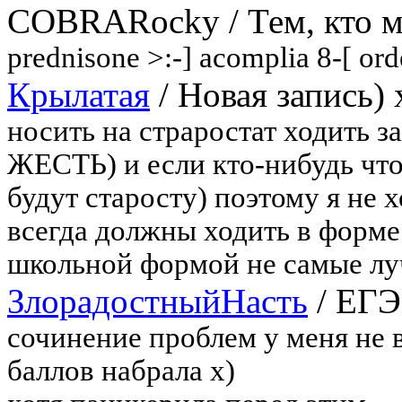
COBRARocky
/
Тем, кто 
prednisone >:-] acomplia 8-[ ord
Крылатая
/
Новая запись) 
носить на страростат ходить за
ЖЕСТЬ) и если кто-нибудь что
будут старосту) поэтому я не 
всегда должны ходить в форме 
школьной формой не самые л
ЗлорадостныйНасть
/
ЕГЭ
сочинение проблем у меня не в
баллов набрала х)