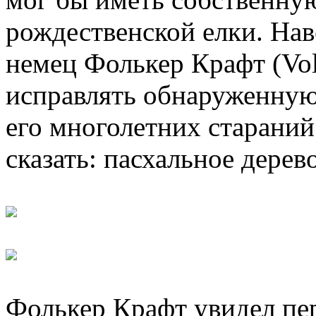
рождественской елки. Нав
немец Фолькер Крафт (Vol
исправлять обнаруженную
его многолетних старани
сказать: пасхальное дерев
Фолькер Крафт увидел пер