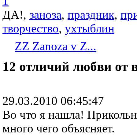
1
ДА!,
заноза
,
праздник
,
пр
творчество
,
ухтыблин
ZZ Zanoza v Z...
12 отличий любви от 
29.03.2010 06:45:47
Во что я нашла! Прикольн
много чего объясняет.