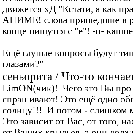
движется хД "Кстати, а как пр
АНИМЕ! слова пришедшие в ру
конце пишутся с "е"! -н- кашне
Ещё глупые вопросы будут ти
глазами?"
сеньорита
/
Что-то кончает
LimON(чик)!
Чего это Вы про 
спрашивают! Это ещё одно обг
солнцу!!!
И потом - слишком м
Это зависит от Вас, от того, н
от Ваших крыльев, а они дол