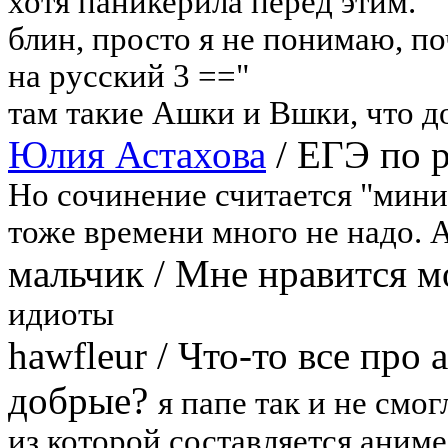
хотя паникерила перед этим.
блин, просто я не понимаю, по
на русский 3 =="
там такие Ашки и Вшки, что д
Юлия Астахова
/
ЕГЭ по р
Но сочинение считается "мини"
тоже времени много не надо. 
мальчик
/
Мне нравится м
идиоты
hawfleur
/
Что-то все про 
добрые?
я папе так и не смо
из которой составляется аниме