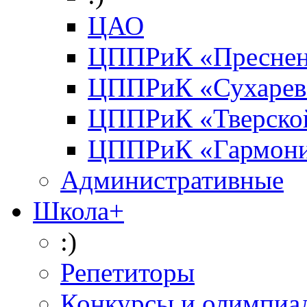
ЦАО
ЦППРиК «Преснен
ЦППРиК «Сухарев
ЦППРиК «Тверско
ЦППРиК «Гармон
Административные
Школа+
:)
Репетиторы
Конкурсы и олимпиа