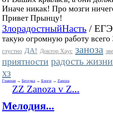
Иначе никак! Про мозги ничег
Привет Прынцу!
ЗлорадостныйНасть
/
ЕГЭ
такую огромную работу всего 3
заноза
ДА!
глустно
Доктор Хаус
зв
радость жизни
приятности
хз
Главная
→
Беседка
→
Блоги
→
Zanoza
ZZ Zanoza v Z...
Мелодия...