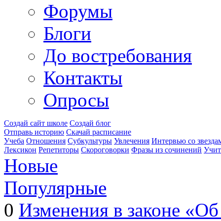
Форумы
Блоги
До востребования
Контакты
Опросы
Создай сайт школе
Создай блог
Отправь историю
Скачай расписание
Учеба
Отношения
Субкультуры
Увлечения
Интервью со звезда
Лексикон
Репетиторы
Скороговорки
Фразы из сочинений
Учит
Новые
Популярные
0
Изменения в законе «Об