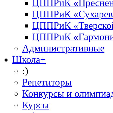
ЦППРиК «Преснен
ЦППРиК «Сухарев
ЦППРиК «Тверско
ЦППРиК «Гармон
Административные
Школа+
:)
Репетиторы
Конкурсы и олимпиа
Курсы