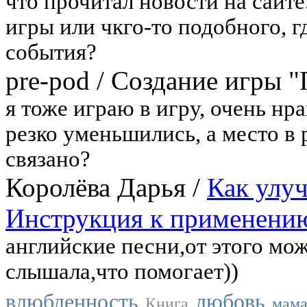
что прочитал новости на сайте
игры или чкго-то подобного, 
события?
pre-pod
/
Создание игры "
я тоже играю в игру, очень нра
резко уменьшились, а место в 
связано?
Королёва Дарья
/
Как улу
Инструкция к применени
английские песни,от этого мож
слышала,что помогает))
влюбленность
любовь
Книга
мам