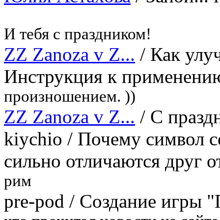
И тебя с праздником!
ZZ Zanoza v Z...
/
Как улу
Инструкция к применени
произношением. ))
ZZ Zanoza v Z...
/
С празд
kiychio
/
Почему символ се
сильно отличаются друг о
рим
pre-pod
/
Создание игры "