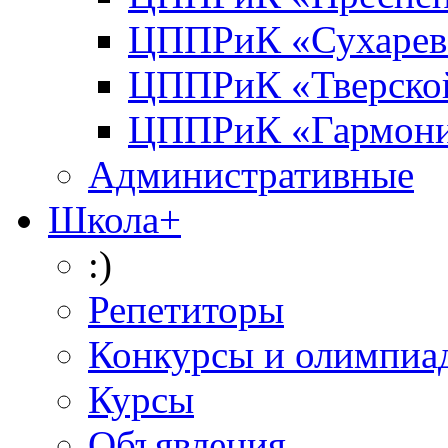
ЦППРиК «Сухарев
ЦППРиК «Тверско
ЦППРиК «Гармон
Административные
Школа+
:)
Репетиторы
Конкурсы и олимпиа
Курсы
Объявления