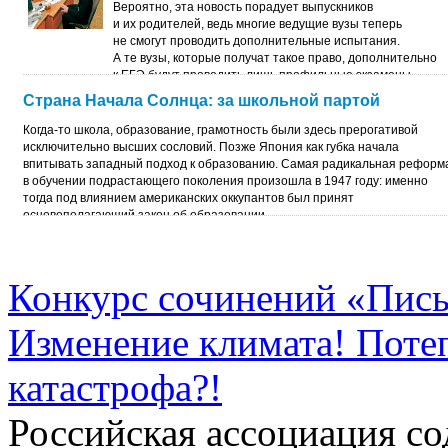
Вероятно, эта новость порадует выпускников
и их родителей, ведь многие ведущие вузы теперь
не смогут проводить дополнительные испытания.
А те вузы, которые получат такое право, дополнительно
к ЕГЭ будут проводить лишь профильные экзамены.
Страна Начала Солнца: за школьной партой
Когда-то школа, образование, грамотность были здесь прерогативой
исключительно высших сословий. Позже Япония как губка начала
впитывать западный подход к образованию. Самая радикальная реформ
в обучении подрастающего поколения произошла в 1947 году: именно
тогда под влиянием американских оккупантов был принят
основополагающий закон об образовании.
Конкурс сочинений «Пись
Изменение климата! Поте
катастрофа?!
Российская ассоциация 