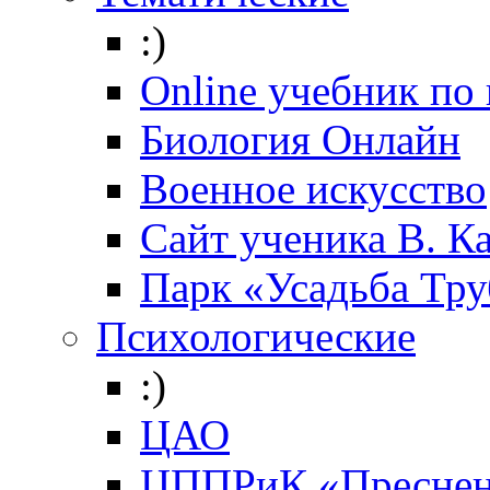
:)
Online учебник по
Биология Онлайн
Военное искусство
Cайт ученика В. К
Парк «Усадьба Тр
Психологические
:)
ЦАО
ЦППРиК «Преснен