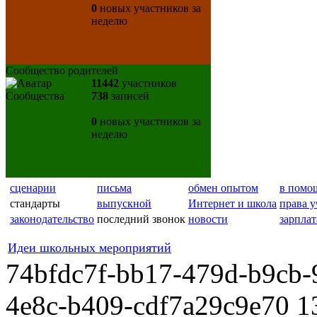
0
новых участников за
неделю
Сообщество родителей
11442
участников
738
записей
0
новых участников за
неделю
сценарии
письма
обмен опытом
в помо
стандарты
выпускной
Интернет и школа
права у
законодательство
последний звонок
новости
зарплат
Идеи школьных мероприятий
74bfdc7f-bb17-479d-b9cb-
4e8c-b409-cdf7a29c9e70 1