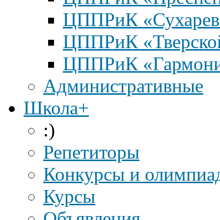
ЦППРиК «Сухарев
ЦППРиК «Тверско
ЦППРиК «Гармон
Административные
Школа+
:)
Репетиторы
Конкурсы и олимпиа
Курсы
Объявления