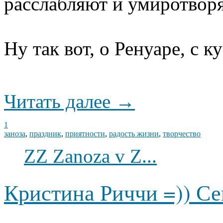
расслабляют и умиротвор
Ну так вот, о Ренуаре, с к
Читать далее →
1
заноза
,
праздник
,
приятности
,
радость жизни
,
творчество
ZZ Zanoza v Z...
Кристина Риччи =)) Се