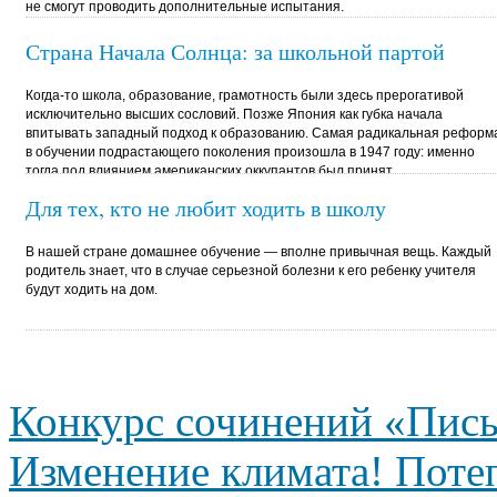
не смогут проводить дополнительные испытания.
А те вузы, которые получат такое право, дополнительно
к ЕГЭ будут проводить лишь профильные экзамены.
Страна Начала Солнца: за школьной партой
Когда-то школа, образование, грамотность были здесь прерогативой
исключительно высших сословий. Позже Япония как губка начала
впитывать западный подход к образованию. Самая радикальная реформ
в обучении подрастающего поколения произошла в 1947 году: именно
тогда под влиянием американских оккупантов был принят
основополагающий закон об образовании.
Для тех, кто не любит ходить в школу
В нашей стране домашнее обучение — вполне привычная вещь. Каждый
родитель знает, что в случае серьезной болезни к его ребенку учителя
будут ходить на дом.
Конкурс сочинений «Пись
Изменение климата! Поте