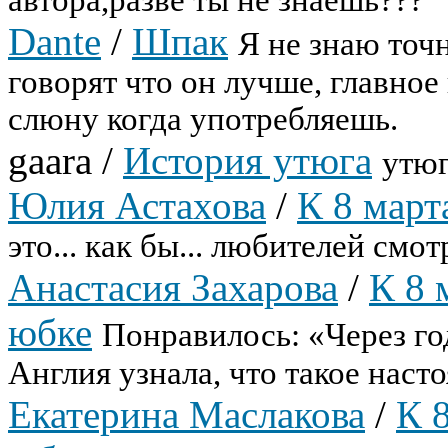
автора,разве ты не знаешь???
Dante
/
Шпак
Я не знаю точн
говорят что он лучше, главное 
слюну когда употребляешь.
gaara
/
История утюга
утюг
Юлия Астахова
/
К 8 март
это... как бы... любителей см
Анастасия Захарова
/
К 8 
юбке
Понравилось: «Через го
Англия узнала, что такое наст
Екатерина Маслакова
/
К 