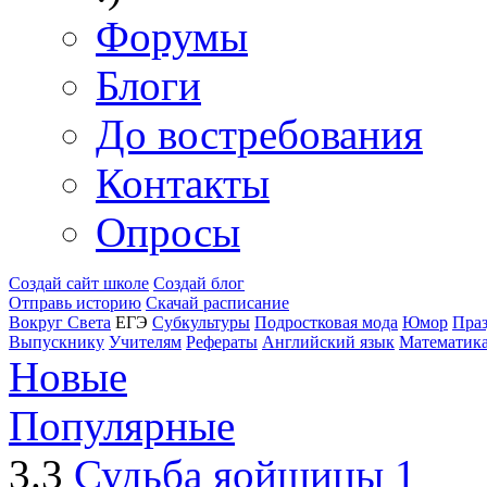
Форумы
Блоги
До востребования
Контакты
Опросы
Создай сайт школе
Создай блог
Отправь историю
Скачай расписание
Вокруг Света
ЕГЭ
Субкультуры
Подростковая мода
Юмор
Пра
Выпускнику
Учителям
Рефераты
Английский язык
Математик
Новые
Популярные
3.3
Судьба яойщицы
1