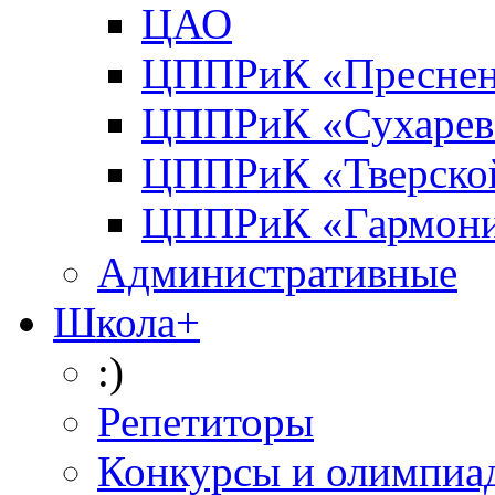
ЦАО
ЦППРиК «Преснен
ЦППРиК «Сухарев
ЦППРиК «Тверско
ЦППРиК «Гармон
Административные
Школа+
:)
Репетиторы
Конкурсы и олимпиа