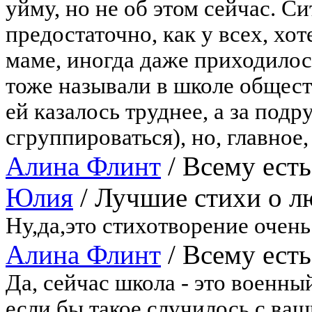
уйму, но не об этом сейчас. 
предостаточно, как у всех, хот
маме, иногда даже приходилос
тоже называли в школе общест
ей казалось труднее, а за подр
сгруппироваться), но, главное, 
Алина Флинт
/
Всему есть
Юлия
/
Лучшие стихи о л
Ну,да,это стихотворение очень
Алина Флинт
/
Всему есть
Да, сейчас школа - это военны
если бы такое случилось с ва