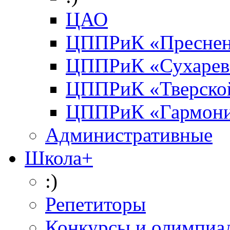
ЦАО
ЦППРиК «Преснен
ЦППРиК «Сухарев
ЦППРиК «Тверско
ЦППРиК «Гармон
Административные
Школа+
:)
Репетиторы
Конкурсы и олимпиа