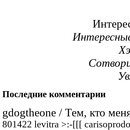
Интере
Интересны
Х
Сотвори
Ув
Последние комментарии
gdogtheone
/
Тем, кто мен
801422 levitra >:-[[[ carisoprod