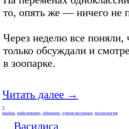
то, опять же — ничего не 
Через неделю все поняли, ч
только обсуждали и смотр
в зоопарке.
Читать далее →
5
выбор
,
наболевшее
,
общение
,
одноклассники
,
психология
Василиса