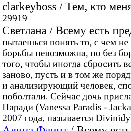
clarkeyboss
/
Тем, кто мен
29919
Светлана
/
Всему есть пре
пытаешься понять то, с чем не 
борьбы невозможна, но без борь
того, чтобы иногда сбросить вс
заново, пусть и в том же поряд
и анализирующий человек, спо
поболтали. Сейчас дочь присл
Паради (Vanessa Paradis - Jack
2007 года, называется Divinidyll
Алина Флинт
/
Всему есть